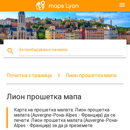
menu
search
За пребарување на мапи
Почетна страница
Лион прошетка мапа
Лион прошетка мапа
Карта на прошетка мапата. Лион прошетка
мапата (Auvergne-Рона-Alpes - Франција) да се
печати. Лион прошетка мапата (Auvergne-Рона-
Alpes - Франција) за да ја преземете.